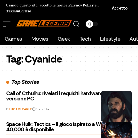
Usando questo sito, accetto le nostre
Privacy Policy
e i
Accetto
Termini d'Uso
.
Games
Movies
Geek
Tech
Lifestyle
Au
Tag:
Cyanide
Top Stories
Call of Cthulhu: rivelati i requisiti hardware per la
versione PC
Di
LUCA DI CARLO
8 anni fa
Space Hulk: Tactics – Il gioco ispirato a Warhammer
40,000 è disponibile