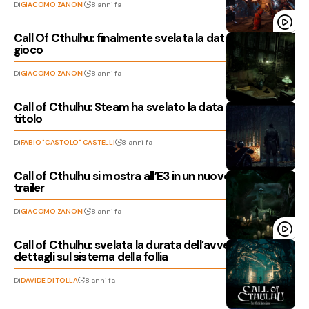
Di
GIACOMO ZANONI
8 anni fa
Call Of Cthulhu: finalmente svelata la data di uscita del
gioco
Di
GIACOMO ZANONI
8 anni fa
Call of Cthulhu: Steam ha svelato la data di uscita del
titolo
Di
FABIO "CASTOLO" CASTELLI
8 anni fa
Call of Cthulhu si mostra all’E3 in un nuovo inquietante
trailer
Di
GIACOMO ZANONI
8 anni fa
Call of Cthulhu: svelata la durata dell’avventura e dei
dettagli sul sistema della follia
Di
DAVIDE DI TOLLA
8 anni fa