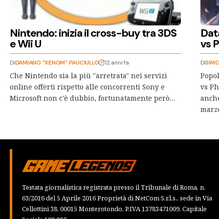
Nintendo: inizia il cross-buy tra 3DS
Dat
e Wii U
vs 
Di
DAMIANO "XENOM" PAUCIULLO
12 anni fa
Di
SIMO
Che Nintendo sia la più "arretrata" nei servizi
Popol
online offerti rispetto alle concorrenti Sony e
vs Ph
Microsoft non c'è dubbio, fortunatamente però…
anche
marz
Testata giornalistica registrata presso il Tribunale di Roma, n.
63/2016 del 5 Aprile 2016 Proprietà di NetCom S.r.l.s., sede in Via
Cellottini 38, 00015 Monterotondo, P.IVA 13783471009, Capitale