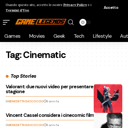
Usando questo sito, accetto le nostre
Privacy Policy
e i
Accetto
Termini d'Uso
.
Games
Movies
Geek
Tech
Lifestyle
Au
Tag:
Cinematic
Top Stories
Valorant: due nuovi video per presentare la prima
stagione
Di
BENEDETTA SACCOCCIO
6 anni fa
Vincent Cassel considera i cinecomic film per bambini
Di
BENEDETTA SACCOCCIO
6 anni fa