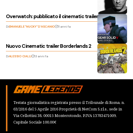
Overwatch: pubblicato il cinematic trailer
Di
EMANUELE "NUCKY" D'ASCANIO
11 anni fa
Nuovo Cinematic trailer Borderlands 2
Di
ALESSIO CIALLI
13 anni fa
Testata giornalistica registrata presso il Tribunale di Roma, n.
63/2016 del 5 Aprile 2016 Proprietà di NetCom S.r.l.s., sede in
Via Cellottini 38, 00015 Monterotondo, P.IVA 13783471009,
Capitale Sociale 100,00€