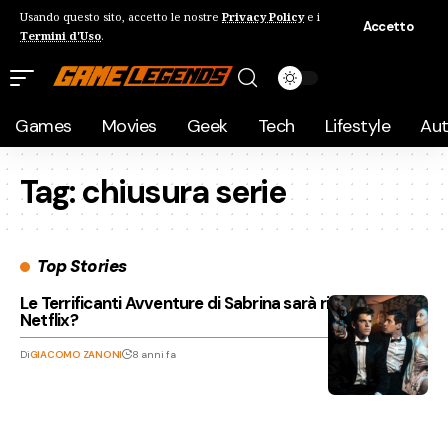
Usando questo sito, accetto le nostre
Privacy Policy
e i
Accetto
Termini d'Uso
.
Games
Movies
Geek
Tech
Lifestyle
Au
Tag:
chiusura serie
Top Stories
Le Terrificanti Avventure di Sabrina sarà rimosso da
Netflix?
Di
GIACOMO ZANONI
8 anni fa