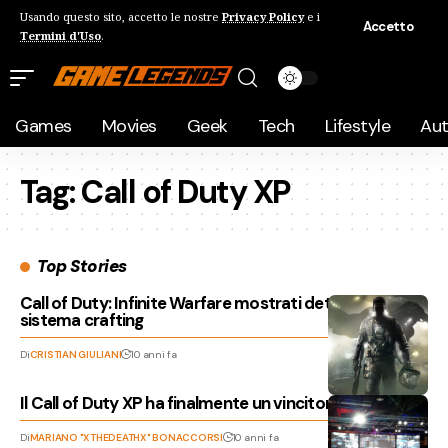
Usando questo sito, accetto le nostre
Privacy Policy
e i
Accetto
Termini d'Uso
.
Games
Movies
Geek
Tech
Lifestyle
Au
Tag:
Call of Duty XP
Top Stories
Call of Duty: Infinite Warfare mostrati dettagli sul
sistema crafting
Di
CRISTIAN GIULIANI
10 anni fa
Il Call of Duty XP ha finalmente un vincitore!
Di
MARIANO "XTHEDEATHX" BONACCORSI
10 anni fa