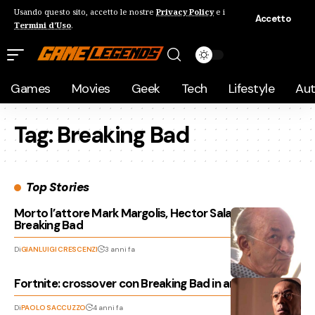
Usando questo sito, accetto le nostre
Privacy Policy
e i
Accetto
Termini d'Uso
.
Games
Movies
Geek
Tech
Lifestyle
Au
Tag:
Breaking Bad
Top Stories
Morto l’attore Mark Margolis, Hector Salamanca di
Breaking Bad
Di
GIANLUIGI CRESCENZI
3 anni fa
Fortnite: crossover con Breaking Bad in arrivo?
Di
PAOLO SACCUZZO
4 anni fa