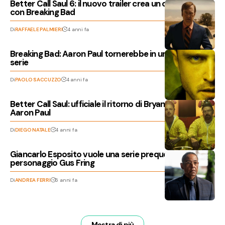
Better Call Saul 6: il nuovo trailer crea un collegamento
con Breaking Bad
Di
RAFFAELE PALMIERI
4 anni fa
Breaking Bad: Aaron Paul tornerebbe in un sequel della
serie
Di
PAOLO SACCUZZO
4 anni fa
Better Call Saul: ufficiale il ritorno di Bryan Cranston e
Aaron Paul
Di
DIEGO NATALE
4 anni fa
Giancarlo Esposito vuole una serie prequel per il suo
personaggio Gus Fring
Di
ANDREA FERRI
6 anni fa
Mostra di più