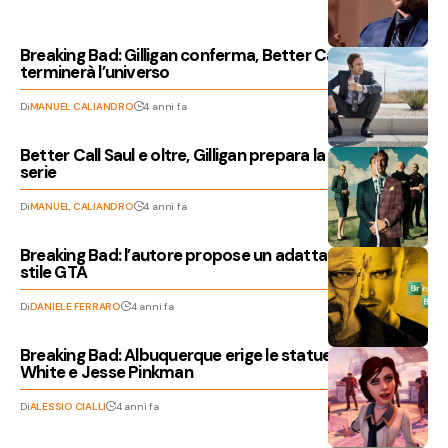
Breaking Bad: Gilligan conferma, Better Call Saul
terminerà l’universo
Di
MANUEL CALIANDRO
4 anni fa
Better Call Saul e oltre, Gilligan prepara la prossima
serie
Di
MANUEL CALIANDRO
4 anni fa
Breaking Bad: l’autore propose un adattamento in
stile GTA
Di
DANIELE FERRARO
4 anni fa
Breaking Bad: Albuquerque erige le statue di Walter
White e Jesse Pinkman
Di
ALESSIO CIALLI
4 anni fa