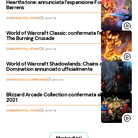
Hearthstone: annunciata l’espansione Forged in the
Barrens
Di
ANDREA PELLICANE
5 anni fa
World of Warcraft Classic: confermata l’espansione
The Burning Crusade
Di
ANDREA PELLICANE
5 anni fa
World of Warcraft Shadowlands: Chains of
Domination annunciato ufficialmente
Di
FRANCESCO SAMPERNA
5 anni fa
Blizzard Arcade Collection confermata alla Blizzcon
2021
Di
ANDREA PELLICANE
5 anni fa
Mostra di più