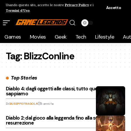
Usando questo sito, accetto le nostre
Privacy Policy
e i
Accetto
Termini d'Uso
.
Games
Movies
Geek
Tech
Lifestyle
Au
Tag:
BlizzConline
Top Stories
Diablo 4: dagli oggetti alle classi, tutto quello che
sappiamo
Di
GIUSEPPE FRAGOLA
5 anni fa
Diablo 2: dal gioco alla leggenda fino alla sua
resurrezione