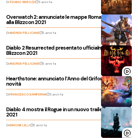
Di
TIZIANO SBROZZI
5 anni fa
Overwatch 2: annunciate le mappe Roma e New York
alla Blizzcon 2021
Di
ANDREA PELLICANE
5 anni fa
Diablo 2 Resurrected presentato ufficialmente alla
Blizzcon 2021
Di
ANDREA PELLICANE
5 anni fa
Hearthstone: annunciato l’Anno del Grifone, ecco le
novità
Di
FRANCESCO SAMPERNA
5 anni fa
Diablo 4 mostra il Rogue in un nuovo trailer al BlizzCon
2021
Di
SIMONE LELLI
5 anni fa