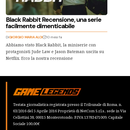
Black Rabbit Recensione, una serie
facilmente dimenticabile
Di
GIORGIO MARIA ALOI
10 mesi fa
Abbiamo visto Black Rabbit, la miniserie con
protagonisti Jude Law e Jason Bateman uscita su
Netflix. Ecco la nostra recensione
Testata giornalistica registrata presso il Tribunale di Roma, n.
63/2016 del 5 Aprile 2016 Proprietà di NetCom S.r.l.s., sede in Via
Cellottini 38, 00015 Monterotondo, P.IVA 13783471009, Capitale
Sociale 100,00€