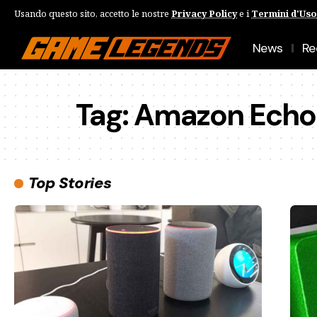
Usando questo sito, accetto le nostre
Privacy Policy
e i
Termini d'Uso
News
Re
Tag:
Amazon Echo
Top Stories