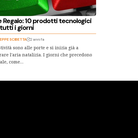
 Regalo: 10 prodotti tecnologici
tutti i giorni
EPPE SCIBETTA
2 anni fa
stività sono alle porte e si inizia già a
rare l'aria natalizia. I giorni che precedono
tale, come…