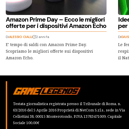
Amazon Prime Day – Ecco le migliori
Idee
offerte per i dispositivi Amazon Echo
per 
Di
ALESSIO CIALLI
2 anni fa
Di
GIUS
E' tempo di saldi con Amazon Prime Day.
Le fe
Scopriamo le migliori offerte sui dispositivi
respi
Amazon Echo.
il Na
Testata giornalistica registrata presso il Tribunale di Roma, n.
63/2016 del 5 Aprile 2016 Proprietà di NetCom S.r.l.s., sede in Via
Cellottini 38, 00015 Monterotondo, P.IVA 13783471009, Capitale
Sociale 100,00€