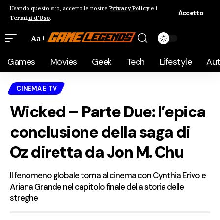
Usando questo sito, accetto le nostre
Privacy Policy
e i
Accetto
Termini d'Uso
.
Aa
Games
Movies
Geek
Tech
Lifestyle
Au
CINEMA E TV
Wicked – Parte Due: l’epica
conclusione della saga di
Oz diretta da Jon M. Chu
Il fenomeno globale torna al cinema con Cynthia Erivo e
Ariana Grande nel capitolo finale della storia delle
streghe