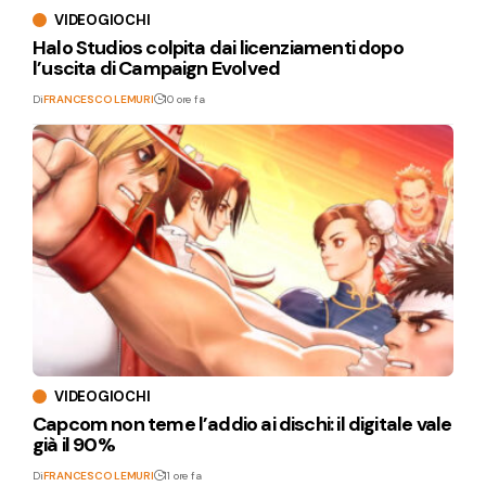
VIDEOGIOCHI
Halo Studios colpita dai licenziamenti dopo
l’uscita di Campaign Evolved
Di
FRANCESCO LEMURI
10 ore fa
VIDEOGIOCHI
Capcom non teme l’addio ai dischi: il digitale vale
già il 90%
Di
FRANCESCO LEMURI
11 ore fa