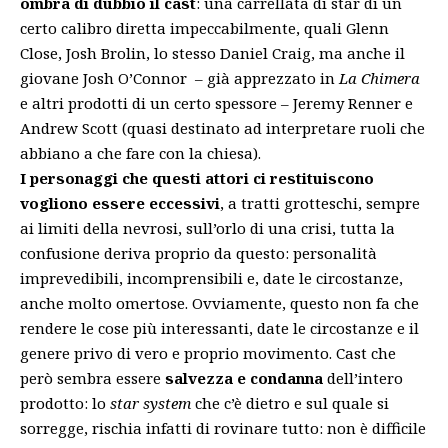
ombra di dubbio il cast
: una carrellata di star di un
certo calibro diretta impeccabilmente, quali Glenn
Close, Josh Brolin, lo stesso Daniel Craig, ma anche il
giovane Josh O’Connor – già apprezzato in
La Chimera
e altri prodotti di un certo spessore – Jeremy Renner e
Andrew Scott (quasi destinato ad interpretare ruoli che
abbiano a che fare con la chiesa).
I personaggi che questi attori ci restituiscono
vogliono essere eccessivi
, a tratti grotteschi, sempre
ai limiti della nevrosi, sull’orlo di una crisi, tutta la
confusione deriva proprio da questo: personalità
imprevedibili, incomprensibili e, date le circostanze,
anche molto omertose. Ovviamente, questo non fa che
rendere le cose più interessanti, date le circostanze e il
genere privo di vero e proprio movimento. Cast che
però sembra essere
salvezza e condanna
dell’intero
prodotto: lo
star system
che c’è dietro e sul quale si
sorregge, rischia infatti di rovinare tutto: non è difficile