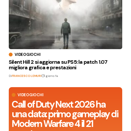
VIDEOGIOCHI
Silent Hill 2 si aggiorna su PS5: la patch 1.07
migliora grafica e prestazioni
Di
FRANCESCO LEMURI
1 giorno fa
VIDEOGIOCHI
Call of Duty Next 2026 ha
una data: primo gameplay di
Modern Warfare 4 il 21