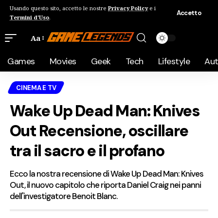
Usando questo sito, accetto le nostre
Privacy Policy
e i
Accetto
Termini d'Uso
.
Aa
Games
Movies
Geek
Tech
Lifestyle
Au
CINEMA E TV
Wake Up Dead Man: Knives
Out Recensione, oscillare
tra il sacro e il profano
Ecco la nostra recensione di Wake Up Dead Man: Knives
Out, il nuovo capitolo che riporta Daniel Craig nei panni
dell'investigatore Benoit Blanc.