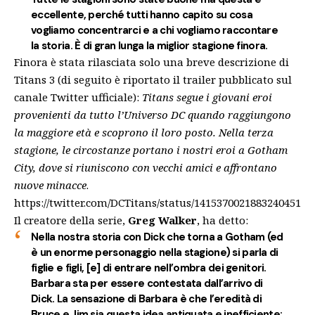
eccellente, perché tutti hanno capito su cosa
vogliamo concentrarci e a chi vogliamo raccontare
la storia. È di gran lunga la miglior stagione finora.
Finora è stata rilasciata solo una breve descrizione di
Titans 3 (di seguito è riportato il trailer pubblicato sul
canale Twitter ufficiale):
Titans segue i giovani eroi
provenienti da tutto l’Universo DC quando raggiungono
la maggiore età e scoprono il loro posto. Nella terza
stagione, le circostanze portano i nostri eroi a Gotham
City, dove si riuniscono con vecchi amici e affrontano
nuove minacce
.
https://twitter.com/DCTitans/status/1415370021883240451
Il creatore della serie,
Greg Walker
, ha detto:
Nella nostra storia con Dick che torna a Gotham (ed
è un enorme personaggio nella stagione) si parla di
figlie e figli, [e] di entrare nell’ombra dei genitori.
Barbara sta per essere contestata dall’arrivo di
Dick. La sensazione di Barbara è che l’eredità di
Bruce e Jim sia questa idea antiquata e inefficiente: