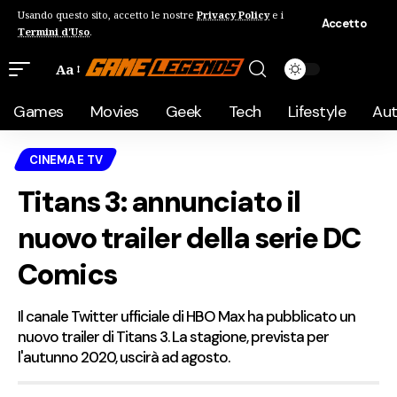
Usando questo sito, accetto le nostre
Privacy Policy
e i
Accetto
Termini d'Uso
.
Aa
Games
Movies
Geek
Tech
Lifestyle
Au
CINEMA E TV
Titans 3: annunciato il
nuovo trailer della serie DC
Comics
Il canale Twitter ufficiale di HBO Max ha pubblicato un
nuovo trailer di Titans 3. La stagione, prevista per
l'autunno 2020, uscirà ad agosto.