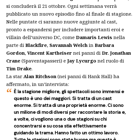
si concluderà il 21 ottobre. Ogni settimana verrà
pubblicato un nuovo episodio fino al finale di stagione.
Nelle puntate ci saranno nuove aggiunte al cast,
pronto a espandersi per includere importanti eroi e
villain dell’universo DC, come
Damaris Lewis
nella
parte di
Blackfire
,
Savannah Welch
in
Barbara
Gordon
,
Vincent Kartheiser
nei panni di
Dr. Jonathan
Crane
(Spaventapasseri) e
Jay Lycurgo
nel ruolo di
Tim Drake
.
La star
Alan Ritchson
(nei panni di Hank Hall) ha
affermato, in un’intervista:
È la stagione migliore, gli spettacoli sono immensi e
questo è uno dei maggiori. Si tratta di un cast
enorme. Si tratta di una proprietà enorme. Ci sono
un milione di modi diversi per raccontare la storia e,
a volte, ci vogliono una o due stagioni su chi
concentrarsi e su cosa stia effettivamente
guidando la trama. Hanno fatto un ottimo lavoro.
Tutte le stagioni sono state buone ma questa è