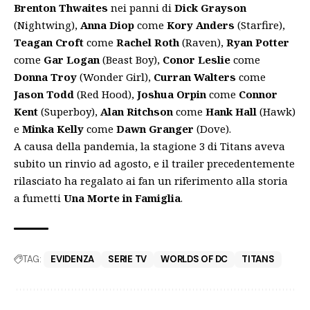
Brenton Thwaites
nei panni di
Dick Grayson
(Nightwing),
Anna Diop
come
Kory Anders
(Starfire),
Teagan Croft
come
Rachel Roth
(Raven),
Ryan Potter
come
Gar Logan
(Beast Boy),
Conor Leslie
come
Donna Troy
(Wonder Girl),
Curran Walters
come
Jason Todd
(Red Hood),
Joshua Orpin
come
Connor
Kent
(Superboy),
Alan Ritchson
come
Hank Hall
(Hawk)
e
Minka Kelly
come
Dawn Granger
(Dove).
A causa della pandemia, la stagione 3 di Titans aveva
subito un rinvio ad agosto, e il
trailer precedentemente
rilasciato
ha regalato ai fan un riferimento alla storia
a fumetti
Una Morte in Famiglia
.
TAG:
EVIDENZA
SERIE TV
WORLDS OF DC
TITANS