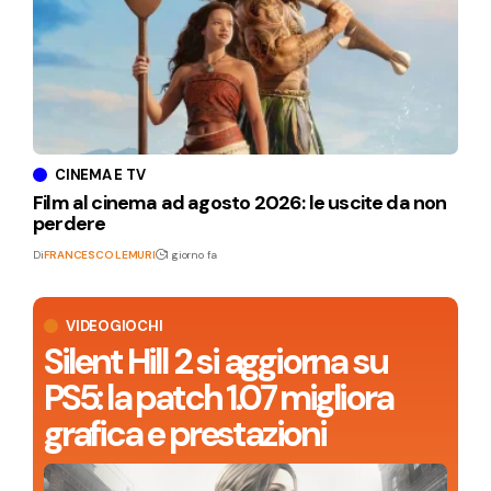
CINEMA E TV
Film al cinema ad agosto 2026: le uscite da non
perdere
Di
FRANCESCO LEMURI
1 giorno fa
VIDEOGIOCHI
Silent Hill 2 si aggiorna su
PS5: la patch 1.07 migliora
grafica e prestazioni