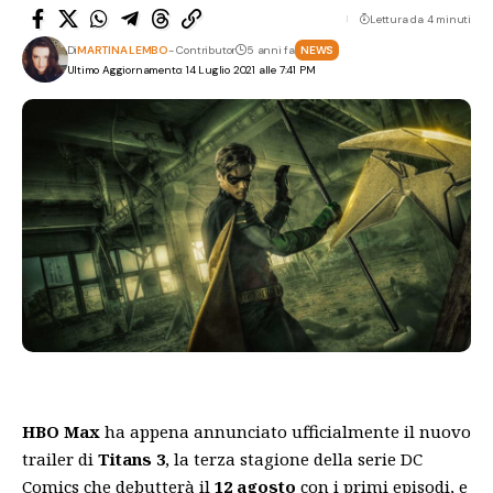
Lettura da 4 minuti
Di
MARTINA LEMBO
- Contributor
5 anni fa
NEWS
Ultimo Aggiornamento: 14 Luglio 2021 alle 7:41 PM
HBO Max
ha appena annunciato ufficialmente il nuovo
trailer di
Titans 3
, la terza stagione della serie DC
Comics che debutterà il
12 agosto
con i primi episodi, e