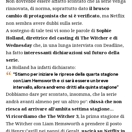
Non dovrebbe essere affatto scontato che la serie venga
rinnovata, di norma, soprattutto dato
il brusco
cambio di protagonista che si è verificato
, ma Netflix
non sembra avere dubbi sulla serie.
A sostegno di tale tesi vi sono le parole di
Sophie
Holland, direttrice del casting di The Witcher e di
Wednesday
che, in una
lunga intervista con Deadline
,
ha fatto
interessanti dichiarazioni sul futuro della
serie.
La Holland ha infatti dichiarato:
“Stiamo per iniziare le riprese della quarta stagione
con Liam Hemsworth e ci sarà essere un breve
intervallo, allora andremo dritti alla quinta stagione”
Dobbiamo dare per scontato, insomma, che la serie
andrà avanti almeno per un altro po’:
chissà che non
riesca ad arrivare all’ambita settima stagione…
Vi ricordiamo che The Witcher 3
, la prima stagione di
The Witcher con Liam Hemsworth a prendere il posto
di Henry Cavill nei panni di Geralt,
uscirà su Netflix in