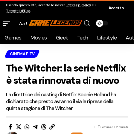
Usando questo sito, accetto le nostre
Privacy Policy
e i
Accetto
Termini d'Uso
.
Aa
Games
Movies
Geek
Tech
Lifestyle
Au
CINEMA E TV
The Witcher: la serie Netflix
è stata rinnovata di nuovo
La direttrice dei casting di Netflix Sophie Holland ha
dichiarato che presto avranno il via le riprese della
quinta stagione di The Witcher
Lettura da 2 minuti