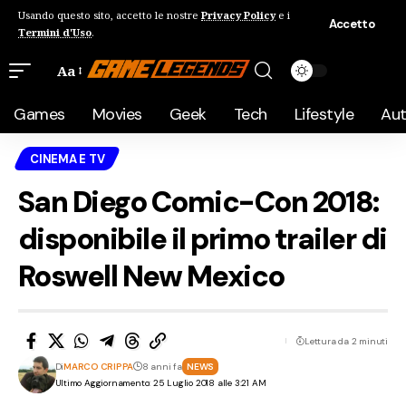
Usando questo sito, accetto le nostre
Privacy Policy
e i
Accetto
Termini d'Uso
.
Aa
Games
Movies
Geek
Tech
Lifestyle
Au
CINEMA E TV
San Diego Comic-Con 2018:
disponibile il primo trailer di
Roswell New Mexico
Lettura da 2 minuti
Di
MARCO CRIPPA
8 anni fa
NEWS
Ultimo Aggiornamento: 25 Luglio 2018 alle 3:21 AM