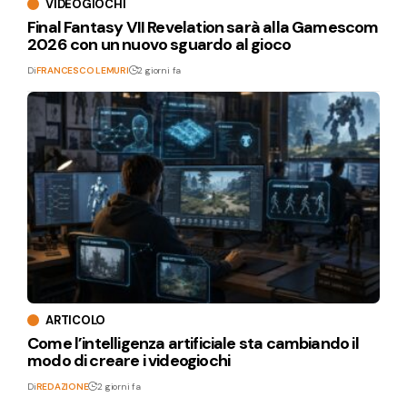
VIDEOGIOCHI
Final Fantasy VII Revelation sarà alla Gamescom
2026 con un nuovo sguardo al gioco
Di
FRANCESCO LEMURI
2 giorni fa
ARTICOLO
Come l’intelligenza artificiale sta cambiando il
modo di creare i videogiochi
Di
REDAZIONE
2 giorni fa