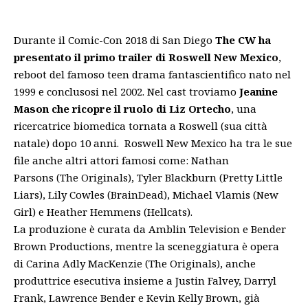
Durante il Comic-Con 2018 di San Diego
The CW ha
presentato il primo trailer di Roswell New Mexico
,
reboot del famoso teen drama fantascientifico nato nel
1999 e conclusosi nel 2002. Nel cast troviamo
Jeanine
Mason che ricopre il ruolo di Liz Ortecho
, una
ricercatrice biomedica tornata a Roswell (sua città
natale) dopo 10 anni. Roswell New Mexico ha tra le sue
file anche altri attori famosi come: Nathan
Parsons (The Originals), Tyler Blackburn (Pretty Little
Liars), Lily Cowles (BrainDead), Michael Vlamis (New
Girl) e Heather Hemmens (Hellcats).
La produzione è curata da Amblin Television e Bender
Brown Productions, mentre la sceneggiatura è opera
di Carina Adly MacKenzie (The Originals), anche
produttrice esecutiva insieme a Justin Falvey, Darryl
Frank, Lawrence Bender e Kevin Kelly Brown, già