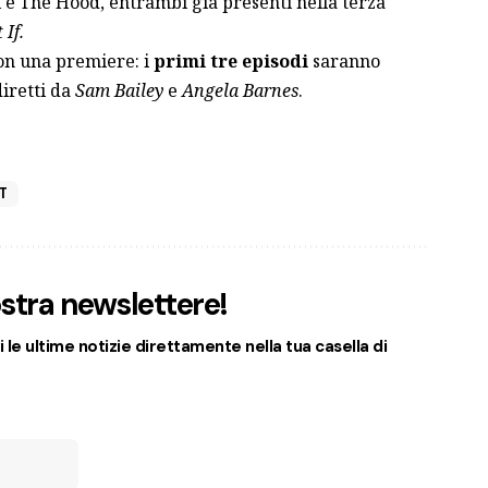
i e The Hood, entrambi già presenti nella terza
If.
n una premiere: i
primi tre episodi
saranno
diretti da
Sam Bailey
e
Angela Barnes
.
T
nostra newslettere!
 le ultime notizie direttamente nella tua casella di