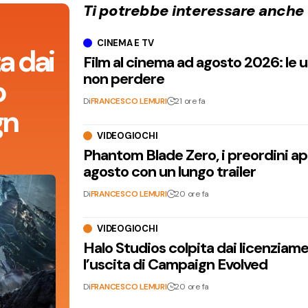
Ti potrebbe interessare anche
CINEMA E TV
a dai
Film al cinema ad agosto 2026: le 
non perdere
o
Di
FRANCESCO LEMURI
21 ore fa
gn
VIDEOGIOCHI
Phantom Blade Zero, i preordini apr
agosto con un lungo trailer
Di
FRANCESCO LEMURI
20 ore fa
VIDEOGIOCHI
Halo Studios colpita dai licenziam
l’uscita di Campaign Evolved
Di
FRANCESCO LEMURI
20 ore fa