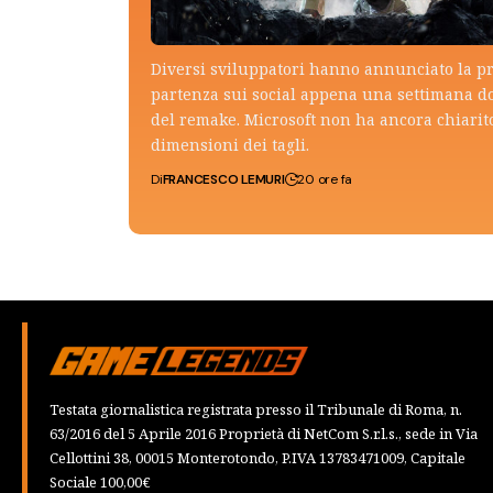
Diversi sviluppatori hanno annunciato la p
partenza sui social appena una settimana do
del remake. Microsoft non ha ancora chiarito
dimensioni dei tagli.
Di
FRANCESCO LEMURI
20 ore fa
Testata giornalistica registrata presso il Tribunale di Roma, n.
63/2016 del 5 Aprile 2016 Proprietà di NetCom S.r.l.s., sede in Via
Cellottini 38, 00015 Monterotondo, P.IVA 13783471009, Capitale
Sociale 100,00€