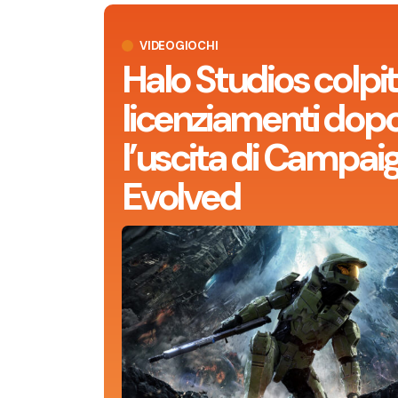
VIDEOGIOCHI
Halo Studios colpit
licenziamenti dop
l’uscita di Campai
Evolved