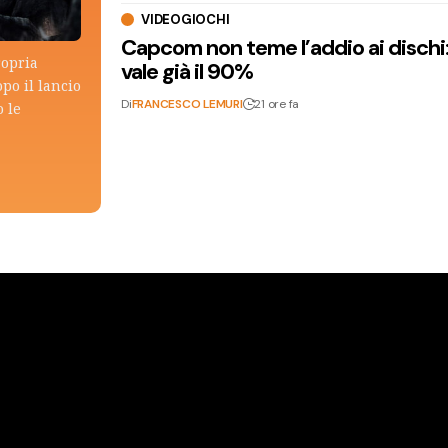
VIDEOGIOCHI
Capcom non teme l’addio ai dischi: i
ropria
vale già il 90%
po il lancio
Di
FRANCESCO LEMURI
21 ore fa
 le