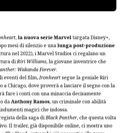
onheart
,
la nuova serie Marvel
targata Disney+,
Dopo mesi di silenzio e una
lunga post-produzione
ttura nel 2022), i Marvel Studios ci regalano un
ntura di
Riri Williams
, la giovane inventrice che
Panther: Wakanda Forever
.
i eventi del film,
Ironheart
segue la geniale Riri
no a Chicago, dove proverà a lasciare il segno con la
à fare i conti con una minaccia decisamente
to da
Anthony Ramos
, un criminale con abilità
 indumenti magici che indossa.
 regista della saga di
Black Panther
, che questa volta
vo. Il trailer, già disponibile online, ci mostra uno