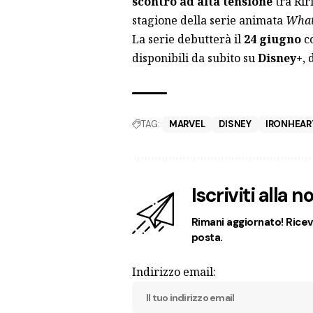
scontro ad alta tensione
tra Rir
stagione della serie animata
What 
La serie debutterà il
24 giugno
co
disponibili da subito su
Disney+
, 
TAG:
MARVEL
DISNEY
IRONHEAR
Iscriviti alla 
Rimani aggiornato! Ricevi
posta.
Indirizzo email: