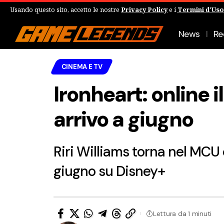
Usando questo sito, accetto le nostre
Privacy Policy
e i
Termini d'Uso
News
Re
CINEMA E TV
Ironheart: online i
arrivo a giugno
Riri Williams torna nel MCU 
giugno su Disney+
Lettura da 1 minuti