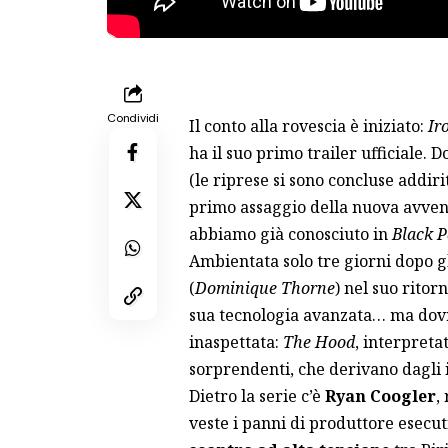
Condividi
Il conto alla rovescia è iniziato:
Ir
ha il suo primo trailer ufficiale. 
(le riprese si sono concluse addiri
primo assaggio della nuova avve
abbiamo già conosciuto in
Black 
Ambientata solo tre giorni dopo gl
(
Dominique Thorne
) nel suo ritor
sua tecnologia avanzata… ma dovr
inaspettata:
The Hood
, interpreta
sorprendenti, che derivano dagli
Dietro la serie c’è
Ryan Coogler
,
veste i panni di produttore esecuti