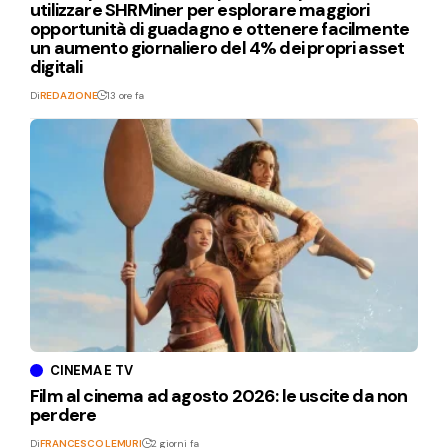
utilizzare SHRMiner per esplorare maggiori
opportunità di guadagno e ottenere facilmente
un aumento giornaliero del 4% dei propri asset
digitali
Di
REDAZIONE
13 ore fa
CINEMA E TV
Film al cinema ad agosto 2026: le uscite da non
perdere
Di
FRANCESCO LEMURI
2 giorni fa