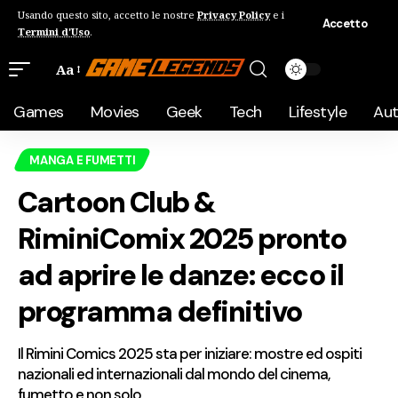
Usando questo sito, accetto le nostre
Privacy Policy
e i
Accetto
Termini d'Uso
.
Aa
Games
Movies
Geek
Tech
Lifestyle
Au
MANGA E FUMETTI
Cartoon Club &
RiminiComix 2025 pronto
ad aprire le danze: ecco il
programma definitivo
Il Rimini Comics 2025 sta per iniziare: mostre ed ospiti
nazionali ed internazionali dal mondo del cinema,
fumetto e non solo