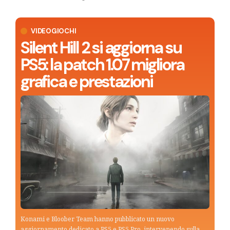
VIDEOGIOCHI
Silent Hill 2 si aggiorna su
PS5: la patch 1.07 migliora
grafica e prestazioni
Konami e Bloober Team hanno pubblicato un nuovo
aggiornamento dedicato a PS5 e PS5 Pro, intervenendo sulla