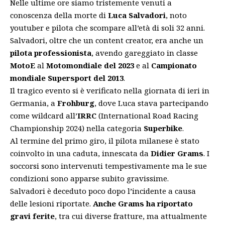
Nelle ultime ore siamo tristemente venuti a
conoscenza della morte di
Luca Salvadori
, noto
youtuber e pilota che scompare all’età di soli 32 anni.
Salvadori, oltre che un content creator, era anche un
pilota professionista
, avendo gareggiato in classe
MotoE
al
Motomondiale del 2023
e al
Campionato
mondiale Supersport del 2013
.
Il tragico evento si è verificato nella giornata di ieri in
Germania, a
Frohburg
, dove Luca stava partecipando
come wildcard all’
IRRC
(International Road Racing
Championship 2024) nella categoria
Superbike
.
Al termine del primo giro, il pilota milanese è stato
coinvolto in una caduta, innescata da
Didier Grams
. I
soccorsi sono intervenuti tempestivamente ma le sue
condizioni sono apparse subito gravissime.
Salvadori è deceduto poco dopo l’incidente a causa
delle lesioni riportate.
Anche Grams ha riportato
gravi ferite
, tra cui diverse fratture, ma attualmente