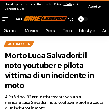
Usando questo sito, accetto le nostre
Privacy Policy
e i
Accetto
Termini d'Uso
.
Aa
Games
Movies
Geek
Tech
Lifestyle
Au
AUTOSPOILER
Morto Luca Salvadori: il
noto youtuber e pilota
vittima di un incidente in
moto
All'età di soli 32 anni è tristemente venuto a
mancare Luca Salvadori, noto youtuber e pilota, a causa
di un incidente in moto.