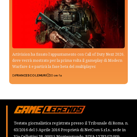
Activision ha fissato l’appuntamento con Call of Duty Next 2026,
dove verrà mostrato per la prima volta il gameplay di Modern
Warfare 4 e partirà la fase beta del multiplayer.
Di
FRANCESCO LEMURI
20 ore fa
Testata giornalistica registrata presso il Tribunale di Roma, n.
63/2016 del 5 Aprile 2016 Proprietà di NetCom S.r.l.s., sede in
Via Cellottini 38, 00015 Monterotondo, P.IVA 13783471009,