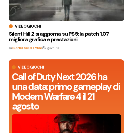
VIDEOGIOCHI
Silent Hill 2 si aggiorna su PS5: la patch 1.07
migliora grafica e prestazioni
Di
FRANCESCO LEMURI
2 giorni fa
VIDEOGIOCHI
Call of Duty Next 2026 ha
una data: primo gameplay di
Modern Warfare 4 il 21
agosto