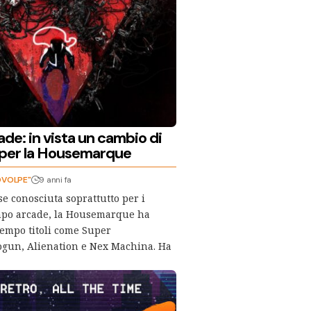
de: in vista un cambio di
 per la Housemarque
OVOLPE"
9 anni fa
e conosciuta soprattutto per i
ampo arcade, la Housemarque ha
tempo titoli come Super
ogun, Alienation e Nex Machina. Ha