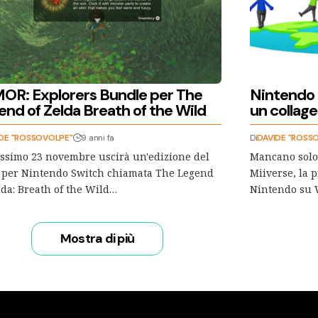
OR: Explorers Bundle per The
Nintendo 
end of Zelda Breath of the Wild
un collage
DE "ROSSOVOLPE"
9 anni fa
Di
DAVIDE "ROSS
ossimo 23 novembre uscirà un'edizione del
Mancano solo 
 per Nintendo Switch chiamata The Legend
Miiverse, la p
lda: Breath of the Wild…
Nintendo su 
Mostra di più