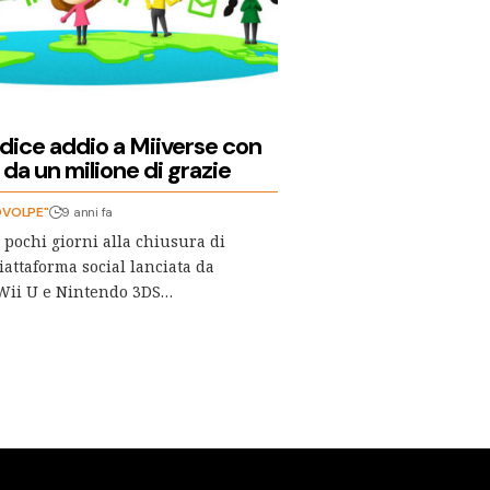
dice addio a Miiverse con
 da un milione di grazie
OVOLPE"
9 anni fa
pochi giorni alla chiusura di
iattaforma social lanciata da
Wii U e Nintendo 3DS…