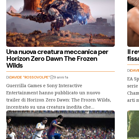
Una nuova creatura meccanica per
Il r
Horizon Zero Dawn The Frozen
fis
Wilds
Di
DAVI
Di
DAVIDE "ROSSOVOLPE"
9 anni fa
EA Sp
Guerrilla Games e Sony Interactive
serie
Entertainment hanno pubblicato un nuovo
Champ
trailer di Horizon Zero Dawn: The Frozen Wilds,
arti 
incentrato su una creatura inedita che…