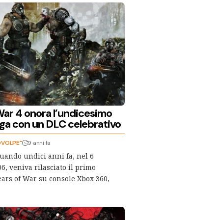
War 4 onora l’undicesimo
aga con un DLC celebrativo
OVOLPE"
9 anni fa
uando undici anni fa, nel 6
, veniva rilasciato il primo
ears of War su console Xbox 360,