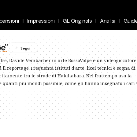
.
censioni
Impressioni
GL Originals
Analisi
Guid
e"
adre, Davide Vembacher in arte RossoVolpe è un videogiocatore
il reportage. Frequenta istituti d'arte, licei tecnici e sogna di
rettamente tra le strade di Hakihabara. Nel frattempo usa la
e quanti più mondi possibile, come gli hanno insegnato i cari 