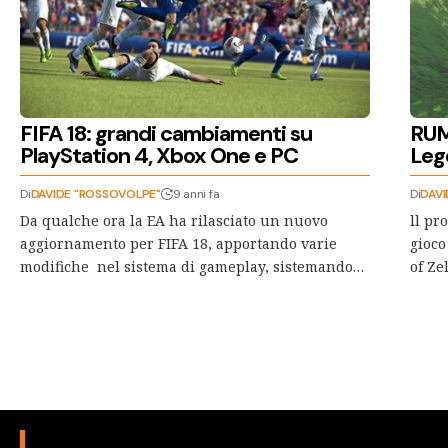
FIFA 18: grandi cambiamenti su
RUM
PlayStation 4, Xbox One e PC
Leg
Di
DAVIDE "ROSSOVOLPE"
9 anni fa
Di
DAVI
Da qualche ora la EA ha rilasciato un nuovo
ll pr
aggiornamento per FIFA 18, apportando varie
gioco
modifiche nel sistema di gameplay, sistemando…
of Ze