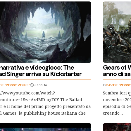
narrativa e videogioco: The
Gears of 
ad Singer arriva su Kickstarter
anno di s
DE "ROSSOVOLPE"
9 anni fa
Di
DAVIDE "ROSS
://www.youtube.com/watch?
Sembra ieri q
_continue=1&v=Ax4MD-agT0Y The Ballad
novembre 2006
r è il nome del primo progetto presentato da
episodio di G
l Games, la publishing house italiana che
creando…