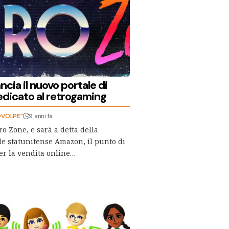
cia il nuovo portale di
edicato al retrogaming
OVOLPE"
9 anni fa
o Zone, e sarà a detta della
e statunitense Amazon, il punto di
er la vendita online…