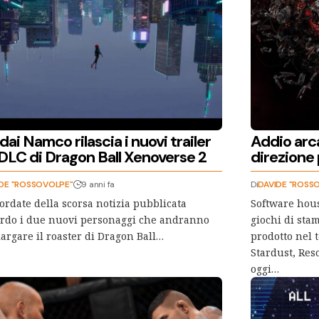
ai Namco rilascia i nuovi trailer
Addio arca
 DLC di Dragon Ball Xenoverse 2
direzione
DE "ROSSOVOLPE"
9 anni fa
Di
DAVIDE "ROSS
cordate della scorsa notizia pubblicata
Software hous
rdo i due nuovi personaggi che andranno
giochi di st
largare il roaster di Dragon Ball…
prodotto nel 
Stardust, Res
oggi…