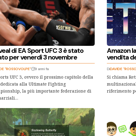
eveal di EA Sport UFC 3 è stato
Amazon lan
sato per venerdì 3 novembre
vendita d
DE "ROSSOVOLPE"
9 anni fa
Di
DAVIDE "ROSS
orts UFC 3, ovvero il prossimo capitolo della
Si chiama Retr
 dedicata alla Ultimate Fighting
multinazional
ionship, la più importante federazione di
riferimento p
marziali…