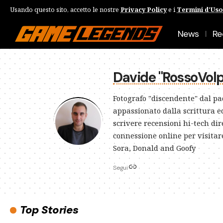
Usando questo sito, accetto le nostre
Privacy Policy
e i
Termini d'Uso
News
Re
Davide "RossoVolp
Fotografo "discendente" dal p
appassionato dalla scrittura ed 
scrivere recensioni hi-tech di
connessione online per visitar
Sora, Donald and Goofy
Segui
Top Stories