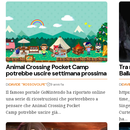
Animal Crossing Pocket Camp
Tra 
potrebbe uscire settimana prossima
Ball
Di
DAVIDE "ROSSOVOLPE"
9 anni fa
Di
DAVI
Il famoso portale GoNintendo ha riportato online
https
una serie di ricostruzioni che porterebbero a
time
pensare che Animal Crossing Pocket
Singe
Camp potrebbe uscire già…
Curte
ha…