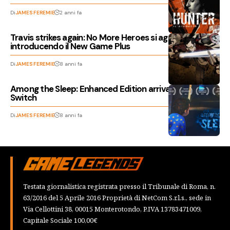
Di
JAMES FEREMIE
2 anni fa
Travis strikes again: No More Heroes si aggiorna
introducendo il New Game Plus
Di
JAMES FEREMIE
8 anni fa
Among the Sleep: Enhanced Edition arriva anche per
Switch
Di
JAMES FEREMIE
8 anni fa
Testata giornalistica registrata presso il Tribunale di Roma, n.
63/2016 del 5 Aprile 2016 Proprietà di NetCom S.r.l.s., sede in
Via Cellottini 38, 00015 Monterotondo, P.IVA 13783471009,
Capitale Sociale 100,00€