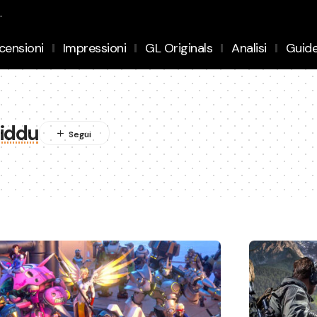
.
censioni
Impressioni
GL Originals
Analisi
Guid
biddu