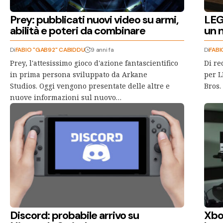
Prey: pubblicati nuovi video su armi,
LEG
abilità e poteri da combinare
un n
Di
FABIO "GAB92" CABIDDU
9 anni fa
Di
FABI
Prey, l'attesissimo gioco d'azione fantascientifico
Di re
in prima persona sviluppato da Arkane
per L
Studios. Oggi vengono presentate delle altre e
Bros.
nuove informazioni sul nuovo…
Discord: probabile arrivo su
Xbo