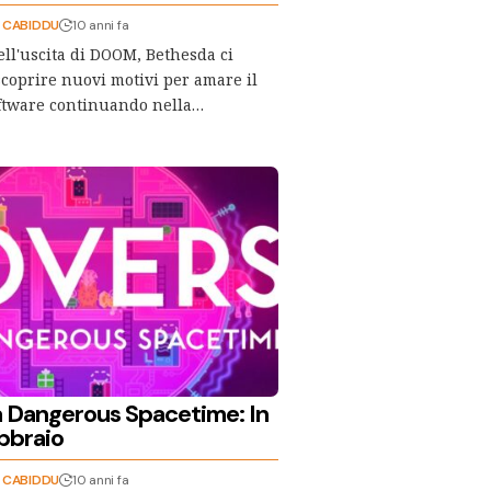
" CABIDDU
10 anni fa
dell'uscita di DOOM, Bethesda ci
 scoprire nuovi motivi per amare il
oftware continuando nella…
 a Dangerous Spacetime: In
ebbraio
" CABIDDU
10 anni fa