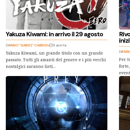
Yakuza Kiwami: in arrivo il 29 agosto
Rivo
iniz
Di
FABIO "GAB92" CABIDDU
9 anni fa
Di
FABI
Yakuza Kiwami, un grande titolo con un grande
Per t
passato. Tutti gli amanti del genere e i più vecchi
forte
nostalgici saranno lieti…
event