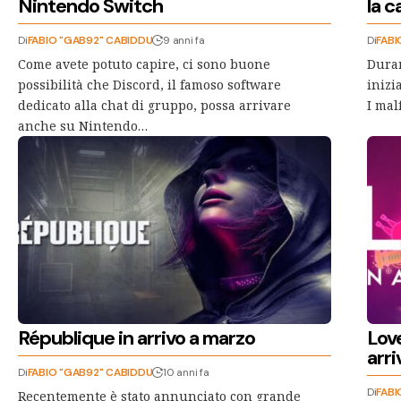
Nintendo Switch
la 
Di
FABIO "GAB92" CABIDDU
9 anni fa
Di
FABI
Come avete potuto capire, ci sono buone
Duran
possibilità che Discord, il famoso software
inizi
dedicato alla chat di gruppo, possa arrivare
I ma
anche su Nintendo…
République in arrivo a marzo
Lov
arri
Di
FABIO "GAB92" CABIDDU
10 anni fa
Di
FABI
Recentemente è stato annunciato con grande