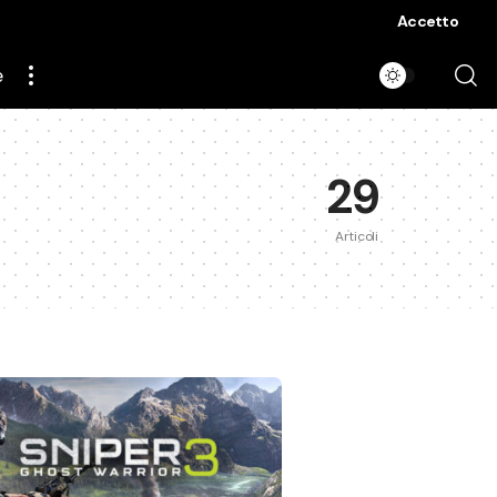
Accetto
e
29
Articoli