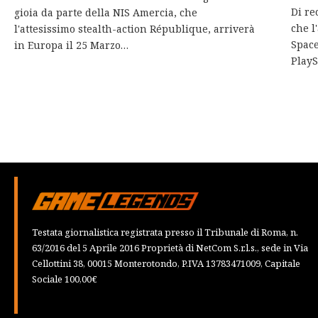
Di re
gioia da parte della NIS Amercia, che
che l
l'attesissimo stealth-action République, arriverà
Space
in Europa il 25 Marzo…
PlayS
Testata giornalistica registrata presso il Tribunale di Roma, n.
63/2016 del 5 Aprile 2016 Proprietà di NetCom S.r.l.s., sede in Via
Cellottini 38, 00015 Monterotondo, P.IVA 13783471009, Capitale
Sociale 100,00€