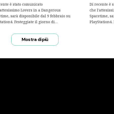
cente è stato comunicato
Di recente è 
'attesissimo Lovers in a Dangerous
che l'attesis
time, sarà disponibile dal 9 febbraio su
Spacetime, sa
tation4. Festeggiate il giorno di…
PlayStation4. 
Mostra di più