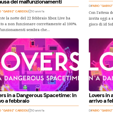
causa dei malfunzionamenti
Di
FABIO "GAB92
O "GAB92" CABIDDU
10 anni fa
Con l'attesa 
te la notte del 22 febbraio Xbox Live ha
invita oggi a
ato a non funzionare correttamente al 100%.
gioco di id S
lfunzionamenti sembra che…
ers in a Dangerous Spacetime: In
Lovers in
vo a febbraio
arrivo a f
O "GAB92" CABIDDU
10 anni fa
Di
FABIO "GAB92