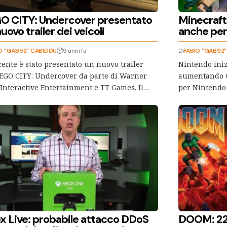
O CITY: Undercover presentato
Minecraft
uovo trailer dei veicoli
anche per
O "GAB92" CABIDDU
9 anni fa
Di
FABIO "GAB92
cente è stato presentato un nuovo trailer
Nintendo inizi
EGO CITY: Undercover da parte di Warner
aumentando un
 Interactive Entertainment e TT Games. Il…
per Nintendo
x Live: probabile attacco DDoS
DOOM: 22 