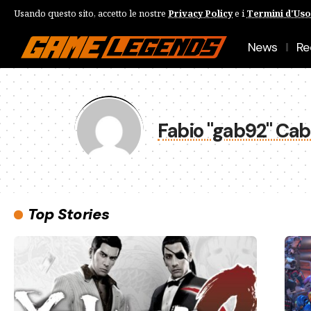
Usando questo sito, accetto le nostre
Privacy Policy
e i
Termini d'Uso
News
Re
Fabio "gab92" Ca
Top Stories