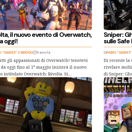
lta, il nuovo evento di Overwatch,
Sniper: Gh
ia oggi!
sulle Safe
O "GAB92" CABIDDU
9 anni fa
Di
FABIO "GAB92
utti gli appassionati di Overwatch! tenetevi
Di recente la
, da oggi fino al 1° maggio inizierà il nuovo
rivelare molt
o intitolato Overwatch: Rivolta. Si…
di Sniper: Gh