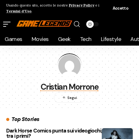
Usando questo sito, accetto le nostre
Privacy Policy
e i
Accetto
Termini d'Uso
.
Games
Movies
Geek
Tech
Lifestyle
Au
Cristian Morrone
Top Stories
Dark Horse Comics punta sui videogiochi, Hellboy sarà
tra i primi?