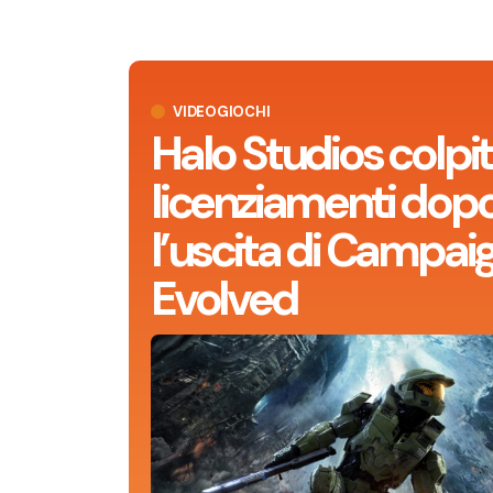
VIDEOGIOCHI
Halo Studios colpit
licenziamenti dop
l’uscita di Campai
Evolved