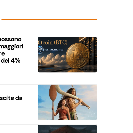
 possono
 maggiori
re
 del 4%
uscite da