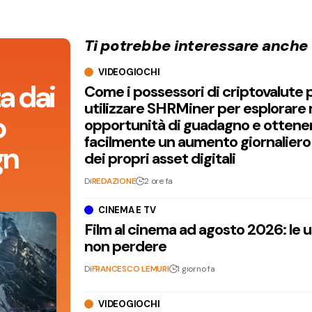
Ti potrebbe interessare anche
VIDEOGIOCHI
a dai
Come i possessori di criptovalute
utilizzare SHRMiner per esplorare
o
opportunità di guadagno e ottene
facilmente un aumento giornaliero
gn
dei propri asset digitali
Di
REDAZIONE
2 ore fa
CINEMA E TV
Film al cinema ad agosto 2026: le 
non perdere
Di
FRANCESCO LEMURI
1 giorno fa
VIDEOGIOCHI