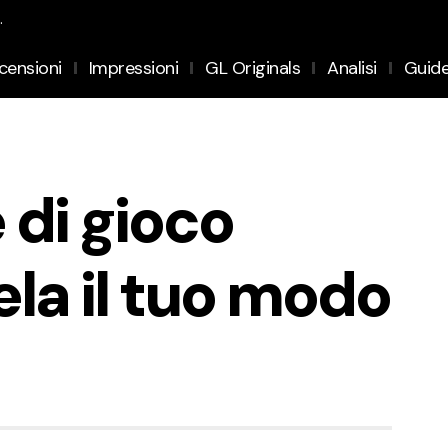
.
censioni
Impressioni
GL Originals
Analisi
Guid
 di gioco
ela il tuo modo