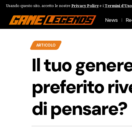
Usando questo sito, accetto le nostre
Privacy Policy
e i
Termini d'Uso
News
Re
ARTICOLO
Il tuo genere
preferito riv
di pensare?