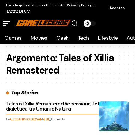
Usando questo sito, accetto le nostre
Privacy Policy
e i
Accetto
Termini d'Uso
.
Games
Movies
Geek
Tech
Lifestyle
Au
Argomento:
Tales of Xillia
Remastered
Top Stories
Tales of Xillia Remastered Recensione, l’eterna
dialettica tra Umani e Natura
Di
ALESSANDRO GIOVANNINI
8 mesi fa