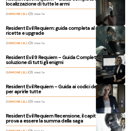
localizzazione di tutte le armi
Di
SIMONE LELLI
5 mesi fa
Resident Evil Requiem: guida completa al crafting,
ricette e upgrade
Di
SIMONE LELLI
5 mesi fa
Resident Evil 9 Requiem – Guida Completa alla
soluzione di tutti gli enigmi
Di
SIMONE LELLI
5 mesi fa
Resident Evil Requiem – Guida ai codici delle casseforti
per aprirle tutte
Di
SIMONE LELLI
5 mesi fa
Resident Evil Requiem Recensione, il capitolo che
prova a essere la summa della saga
Di
SIMONE LELLI
6 mesi fa