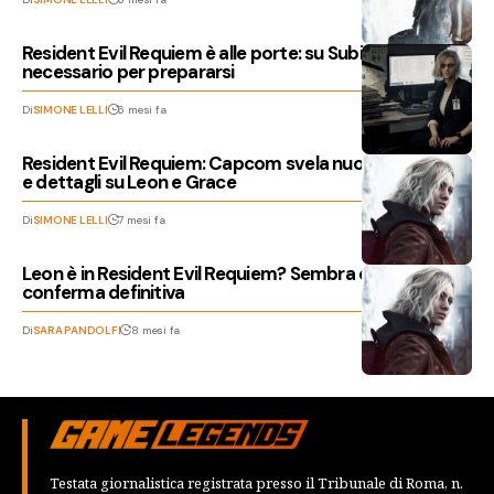
Resident Evil Requiem è alle porte: su Subito tutto il
necessario per prepararsi
Di
SIMONE LELLI
6 mesi fa
Resident Evil Requiem: Capcom svela nuovo gameplay
e dettagli su Leon e Grace
Di
SIMONE LELLI
7 mesi fa
Leon è in Resident Evil Requiem? Sembra esserci la
conferma definitiva
Di
SARA PANDOLFI
8 mesi fa
Testata giornalistica registrata presso il Tribunale di Roma, n.