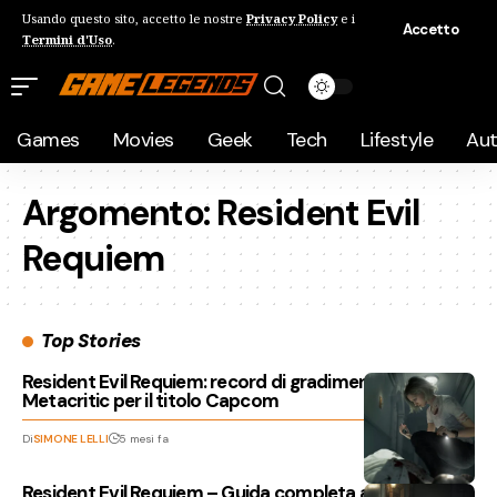
Usando questo sito, accetto le nostre
Privacy Policy
e i
Accetto
Termini d'Uso
.
Games
Movies
Geek
Tech
Lifestyle
Au
Argomento:
Resident Evil
Requiem
Top Stories
Resident Evil Requiem: record di gradimento utenti su
Metacritic per il titolo Capcom
Di
SIMONE LELLI
5 mesi fa
Resident Evil Requiem – Guida completa alla