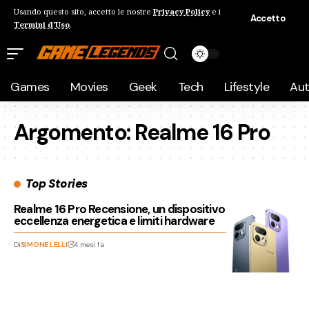
Usando questo sito, accetto le nostre
Privacy Policy
e i
Accetto
Termini d'Uso
.
Games
Movies
Geek
Tech
Lifestyle
Au
Argomento:
Realme 16 Pro
Top Stories
Realme 16 Pro Recensione, un dispositivo tra
eccellenza energetica e limiti hardware
Di
SIMONE LELLI
4 mesi fa