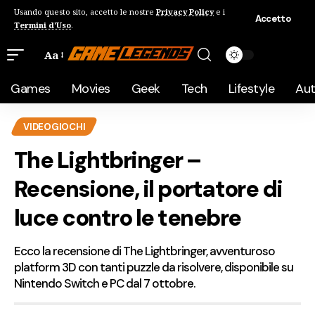
Usando questo sito, accetto le nostre
Privacy Policy
e i
Accetto
Termini d'Uso
.
Aa
Games
Movies
Geek
Tech
Lifestyle
Au
VIDEOGIOCHI
The Lightbringer –
Recensione, il portatore di
luce contro le tenebre
Ecco la recensione di The Lightbringer, avventuroso
platform 3D con tanti puzzle da risolvere, disponibile su
Nintendo Switch e PC dal 7 ottobre.