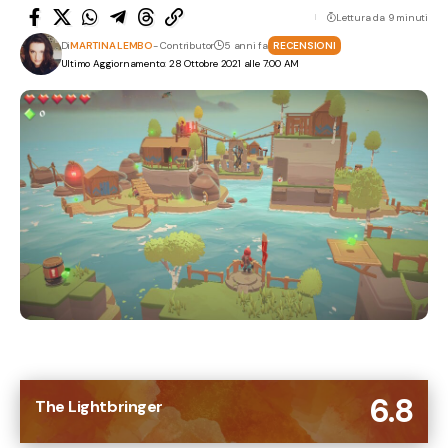
Lettura da 9 minuti
Di
MARTINA LEMBO
- Contributor
5 anni fa
RECENSIONI
Ultimo Aggiornamento: 28 Ottobre 2021 alle 7:00 AM
6.8
The Lightbringer