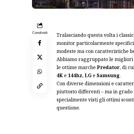
Condividi
Tralasciando questa volta i classi
monitor particolarmente specific
modeste ma con caratteristiche b
Abbiamo raggruppato le migliori o
le ottime marche
Predator
, di c
4K
e
144hz
,
LG
e
Samsung
.
Con diverse dimensioni e caratter
piuttosto differenti – ma in grado
specialmente visti gli ottimi sconti
questione.