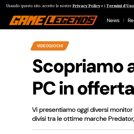
Usando questo sito, accetto le nostre
Privacy Policy
e i
Termini d'Uso
News
Re
VIDEOGIOCHI
Scopriamo a
PC in offer
Vi presentiamo oggi diversi monitor
divisi tra le ottime marche Predato