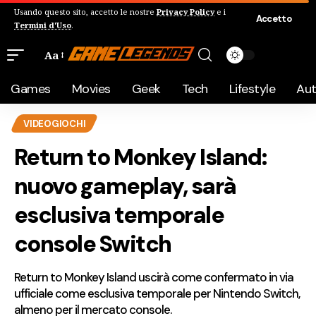
Usando questo sito, accetto le nostre
Privacy Policy
e i
Accetto
Termini d'Uso
.
Aa
Games
Movies
Geek
Tech
Lifestyle
Au
VIDEOGIOCHI
Return to Monkey Island:
nuovo gameplay, sarà
esclusiva temporale
console Switch
Return to Monkey Island uscirà come confermato in via
ufficiale come esclusiva temporale per Nintendo Switch,
almeno per il mercato console.