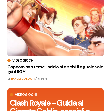
VIDEOGIOCHI
Capcom non teme l’addio ai dischi: il digitale vale
già il 90%
Di
FRANCESCO LEMURI
15 ore fa
VIDEOGIOCHI
Clash Royale – Guida al