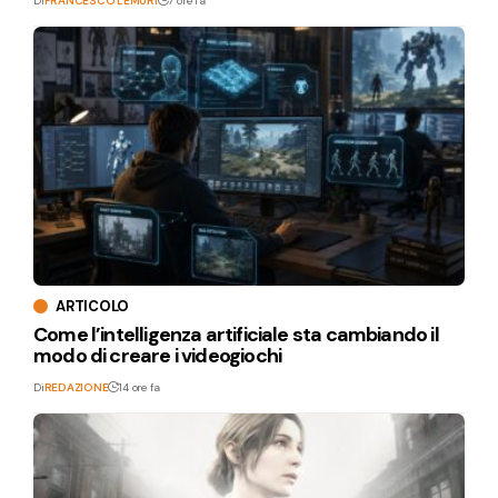
Di
FRANCESCO LEMURI
7 ore fa
ARTICOLO
Come l’intelligenza artificiale sta cambiando il
modo di creare i videogiochi
Di
REDAZIONE
14 ore fa