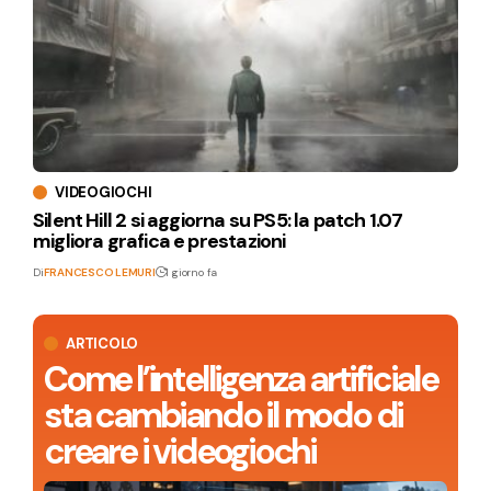
VIDEOGIOCHI
Silent Hill 2 si aggiorna su PS5: la patch 1.07
migliora grafica e prestazioni
Di
FRANCESCO LEMURI
1 giorno fa
ARTICOLO
Come l’intelligenza artificiale
sta cambiando il modo di
creare i videogiochi