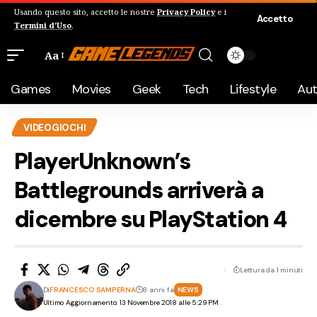
Usando questo sito, accetto le nostre
Privacy Policy
e i
Accetto
Termini d'Uso
.
Aa
Games
Movies
Geek
Tech
Lifestyle
Au
VIDEOGIOCHI
PlayerUnknown’s
Battlegrounds arriverà a
dicembre su PlayStation 4
Lettura da 1 minuti
Di
FRANCESCO SAMPERNA
8 anni fa
NEWS
Ultimo Aggiornamento: 13 Novembre 2018 alle 5:29 PM