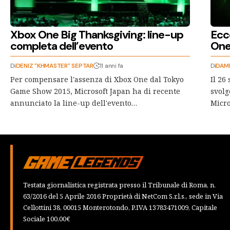
Xbox One Big Thanksgiving: line-up
Ecco
completa dell’evento
One
Di
DENIZ "KHMASTER" SEPTAR
11 anni fa
Di
DAMI
Per compensare l'assenza di Xbox One dal Tokyo
Il 26
Game Show 2015, Microsoft Japan ha di recente
svolg
annunciato la line-up dell'evento…
Micro
Testata giornalistica registrata presso il Tribunale di Roma, n.
63/2016 del 5 Aprile 2016 Proprietà di NetCom S.r.l.s., sede in Via
Cellottini 38, 00015 Monterotondo, P.IVA 13783471009, Capitale
Sociale 100,00€