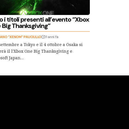
 i titoli presenti all’evento “Xbox
 Big Thanksgiving”
ANO "XENOM" PAUCIULLO
11 anni fa
 settembre a Tokyo e il 4 ottobre a Osaka si
erà il l'Xbox One Big Thanksgiving e
soft Japan…