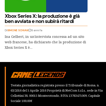
Xbox Series X: la produzione è già
ben avviata e non subirà ritardi
Di
SIMONE SCHIAVI
6 anni fa
Ina Gelbert, in un'intervista concessa ad un sito
web francese, ha dichiarato che la produzione di
Xbox Series X è…
Testata giornalistica registrata presso il Tribunale di Roma, n.
63/2016 del 5 Aprile 2016 Proprietà di NetCom S.r.l.s., sede in Via
Cellottini 38, 00015 Monterotondo, P.IVA 13783471009, Capitale
Sociale 100,00€