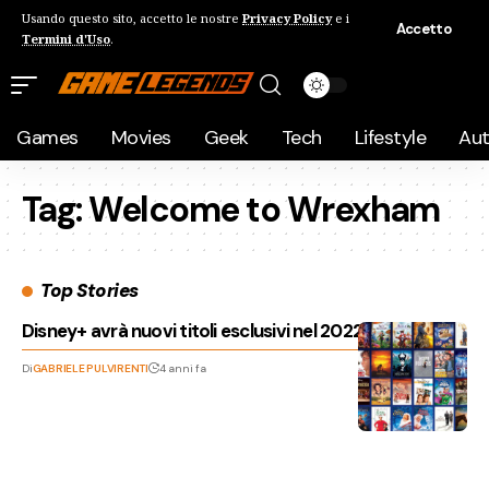
Usando questo sito, accetto le nostre
Privacy Policy
e i
Accetto
Termini d'Uso
.
Games
Movies
Geek
Tech
Lifestyle
Au
Tag:
Welcome to Wrexham
Top Stories
Disney+ avrà nuovi titoli esclusivi nel 2022 e 2023
Di
GABRIELE PULVIRENTI
4 anni fa