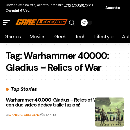
Usando questo sito, accetto le nostre
Privacy Policy
e i
Accetto
Termini d'Uso
.
Games
Movies
Geek
Tech
Lifestyle
Au
Tag:
Warhammer 40000:
Gladius – Relics of War
Top Stories
Warhammer 40,000: Gladius – Relics of War si mostra
con due video dedicati alle fazioni!
Di
GIANLUIGI CRESCENZI
8 anni fa