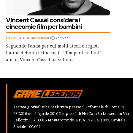
Vincent Cassel considera i
cinecomic film per bambini
Di
BENEDETTA SACCOCCIO
6 anni fa
Seguendo l'onda per cui molti attori e registi
hanno definito i cinecomic "film per bambini",
anche Vincent Cassel ha voluto…
Testata giornalistica registrata presso il Tribunale di Roma, n.
63/2016 del 5 Aprile 2016 Proprietà di NetCom S.r.l.s., sede in Via
Cellottini 38, 00015 Monterotondo, P.IVA 13783471009, Capitale
Sociale 100,00€