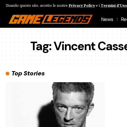
Usando questo sito, accetto le nostre
Privacy Policy
e i
Termini d'Uso
News
Re
Tag:
Vincent Cass
Top Stories