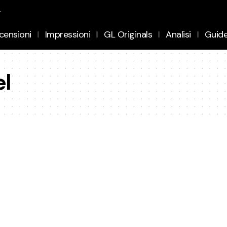
.
censioni
Impressioni
GL Originals
Analisi
Guid
el