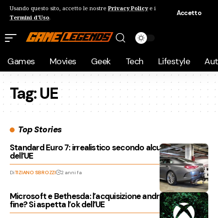
Usando questo sito, accetto le nostre
Privacy Policy
e i
Accetto
Termini d'Uso
.
Games
Movies
Geek
Tech
Lifestyle
Au
Tag:
UE
Top Stories
Standard Euro 7: irrealistico secondo alcuni paesi
dell’UE
Di
TIZIANO SBROZZI
2 anni fa
Microsoft e Bethesda: l’acquisizione andrà a buon
fine? Si aspetta l’ok dell’UE