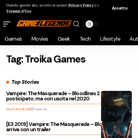
Usando questo sito, accetto le nostre
Privacy Policy
e i
Accetto
Termini d'Uso
.
Games
Movies
Geek
Tech
Lifestyle
Au
Tag:
Troika Games
Top Stories
Vampire: The Masquerade – Bloodlines 2 verrà
posticipato, ma con uscita nel 2020
Di
LUCA DI BLASI
7 anni fa
[E3 2019] Vampire: The Masquerade – Bloodlines 2
arriva con un trailer