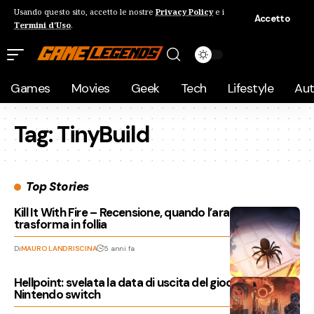
Usando questo sito, accetto le nostre
Privacy Policy
e i
Accetto
Termini d'Uso
.
Games
Movies
Geek
Tech
Lifestyle
Au
Tag:
TinyBuild
Top Stories
Kill It With Fire – Recensione, quando l’aracnofobia si
trasforma in follia
Di
MAURO LANDRISCINA
5 anni fa
Hellpoint: svelata la data di uscita del gioco su
Nintendo switch