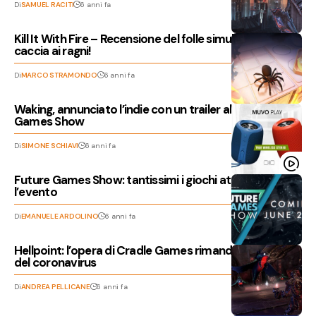
Di
SAMUEL RACITI
6 anni fa
Kill It With Fire – Recensione del folle simulatore di
caccia ai ragni!
Di
MARCO STRAMONDO
6 anni fa
Waking, annunciato l’indie con un trailer al Future
Games Show
Di
SIMONE SCHIAVI
6 anni fa
Future Games Show: tantissimi i giochi attesi durante
l’evento
Di
EMANUELE ARDOLINO
6 anni fa
Hellpoint: l’opera di Cradle Games rimandata a causa
del coronavirus
Di
ANDREA PELLICANE
6 anni fa