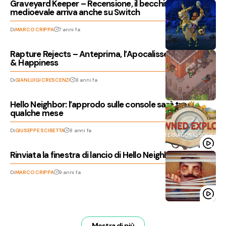
Graveyard Keeper – Recensione, il becchino
medioevale arriva anche su Switch
Di
MARCO CRIPPA
7 anni fa
Rapture Rejects – Anteprima, l’Apocalisse di Cyanide
& Happiness
Di
GIANLUIGI CRESCENZI
8 anni fa
Hello Neighbor: l’approdo sulle console sarà tra
qualche mese
Di
GIUSEPPE SCIBETTA
8 anni fa
Rinviata la finestra di lancio di Hello Neighbor
Di
MARCO CRIPPA
9 anni fa
Mostra di più