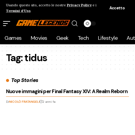
Usando questo sito, accetto le nostre
Privacy Policy
e i
Accetto
Termini d'Uso
.
Games
Movies
Geek
Tech
Lifestyle
Au
Tag:
tidus
Top Stories
Nuove immagini per Final Fantasy XIV: A Realm Reborn
Di
NICOLÒ FRATANGELI
2 anni fa