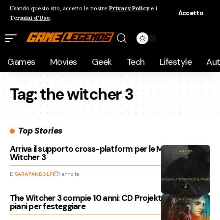
Usando questo sito, accetto le nostre
Privacy Policy
e i
Accetto
Termini d'Uso
.
Games
Movies
Geek
Tech
Lifestyle
Au
Tag:
the witcher 3
Top Stories
Arriva il supporto cross-platform per le MOD di The
Witcher 3
Di
SARA PANDOLFI
1 anno fa
The Witcher 3 compie 10 anni: CD Projekt ha grandi
piani per festeggiare