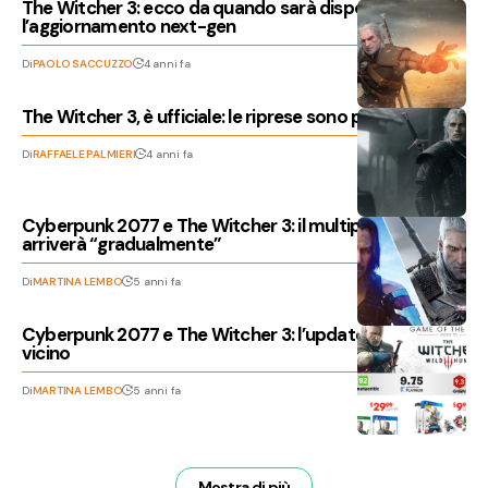
The Witcher 3: ecco da quando sarà disponibile
l’aggiornamento next-gen
Di
PAOLO SACCUZZO
4 anni fa
The Witcher 3, è ufficiale: le riprese sono partite
Di
RAFFAELE PALMIERI
4 anni fa
Cyberpunk 2077 e The Witcher 3: il multiplayer
arriverà “gradualmente”
Di
MARTINA LEMBO
5 anni fa
Cyberpunk 2077 e The Witcher 3: l’update next-gen è
vicino
Di
MARTINA LEMBO
5 anni fa
Mostra di più