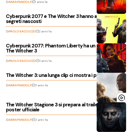
Di
SARA PANDOLFI
1 anno fa
Cyberpunk 2077 e The Witcher 3 hanno ancora diversi
segreti nascosti
Di
PAOLO SACCUZZO
2 anni fa
Cyberpunk 2077: Phantom Liberty ha un easter egg di
The Witcher 3
Di
PAOLO SACCUZZO
3 anni fa
The Witcher 3: una lunga clip ci mostra i protagonisti
Di
SARA PANDOLFI
3 anni fa
The Witcher Stagione 3 si prepara al trailer col primo
poster ufficiale
Di
SARA PANDOLFI
3 anni fa