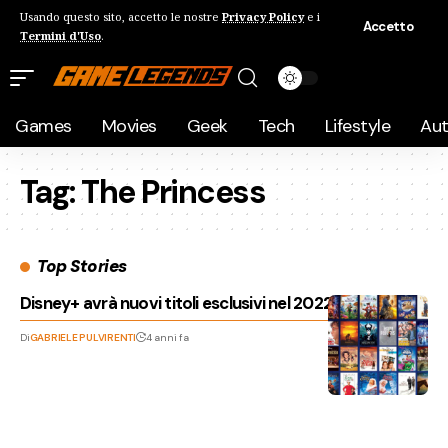
Usando questo sito, accetto le nostre
Privacy Policy
e i
Accetto
Termini d'Uso
.
Games
Movies
Geek
Tech
Lifestyle
Au
Tag:
The Princess
Top Stories
Disney+ avrà nuovi titoli esclusivi nel 2022 e 2023
Di
GABRIELE PULVIRENTI
4 anni fa