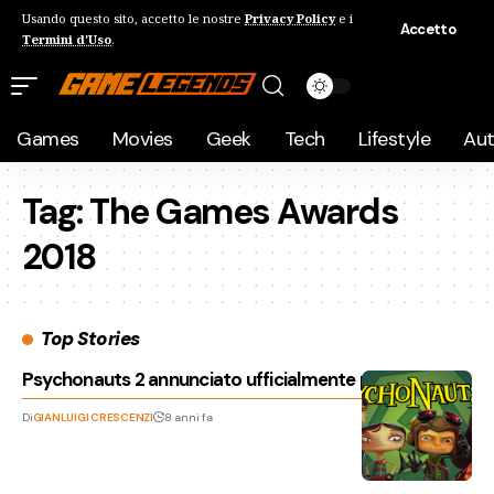
Usando questo sito, accetto le nostre
Privacy Policy
e i
Accetto
Termini d'Uso
.
Games
Movies
Geek
Tech
Lifestyle
Au
Tag:
The Games Awards
2018
Top Stories
Psychonauts 2 annunciato ufficialmente per il 2019
Di
GIANLUIGI CRESCENZI
8 anni fa