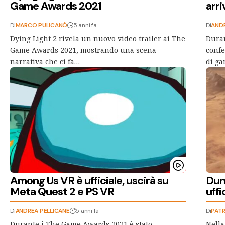
Game Awards 2021
arr
Di
MARCO PULICANÒ
5 anni fa
Di
ANDR
Dying Light 2 rivela un nuovo video trailer ai The
Duran
Game Awards 2021, mostrando una scena
confe
narrativa che ci fa…
di ga
Among Us VR è ufficiale, uscirà su
Dun
Meta Quest 2 e PS VR
uff
Di
ANDREA PELLICANE
5 anni fa
Di
PATR
Durante i The Game Awards 2021 è stato
Nella