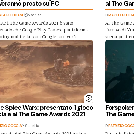
iveranno presto su PC
ai The Ga
EA PELLICANE
5 anni fa
Di
MARCO PULIC
te i The Game Awards 2021 è stato
Ai The Game 
rmato che Google Play Games, piattaforma
l'arrivo di Y
ming mobile targata Google, arriverà…
scena post-c
e Spice Wars: presentato il gioco
Forspoken:
iciale ai The Game Awards 2021
The Game
IZIO COCCIA
5 anni fa
Di
PATRIZIO COC
 serata dei The Game Awards 2021 è stato
Durante l'att