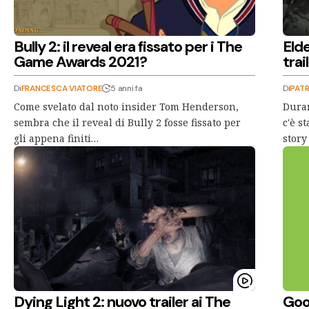
Bully 2: il reveal era fissato per i The
Elde
Game Awards 2021?
tra
Di
FRANCESCA VIATORE
5 anni fa
Di
PATR
Come svelato dal noto insider Tom Henderson,
Duran
sembra che il reveal di Bully 2 fosse fissato per
c'è s
gli appena finiti…
story
Dying Light 2: nuovo trailer ai The
Goo