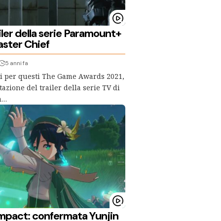
railer della serie Paramount+
ster Chief
5 anni fa
i per questi The Game Awards 2021,
azione del trailer della serie TV di
à…
mpact: confermata Yunjin