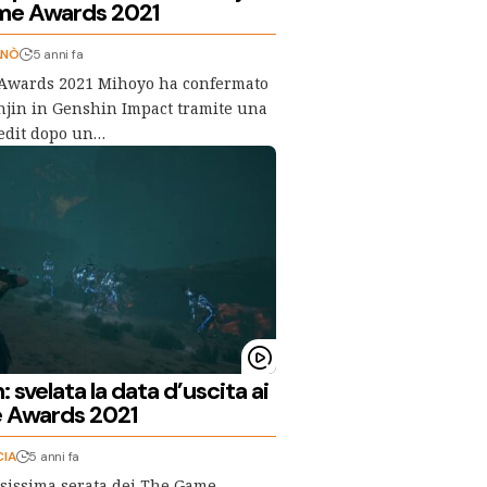
me Awards 2021
ANÒ
5 anni fa
Awards 2021 Mihoyo ha confermato
unjin in Genshin Impact tramite una
redit dopo un…
 svelata la data d’uscita ai
 Awards 2021
CIA
5 anni fa
esissima serata dei The Game