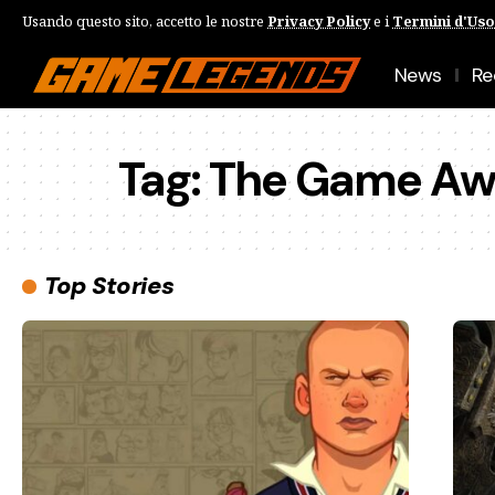
Usando questo sito, accetto le nostre
Privacy Policy
e i
Termini d'Uso
News
Re
Tag:
The Game Aw
Top Stories