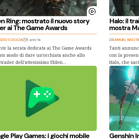
n Ring: mostrato il nuovo story
Halo: il t
iler ai The Game Awards
mostra Ma
IZIO COCCIA
5 anni fa
Di
SAMUEL RACITI
te la serata dedicata ai The Game Awards
Tanti annunc
tato modo di dare un'occhiata anche allo
con la present
 trailer dell'attesissimo Elden…
Halo, che sar
gle Play Games: i giochi mobile
Genshin I