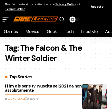
Usando questo sito, accetto le nostre
Privacy Policy
e i
Accetto
Termini d'Uso
.
Games
Movies
Geek
Tech
Lifestyle
Au
Tag:
The Falcon & The
Winter Soldier
Top Stories
I film e le serie tv in uscita nel 2021 da non perdere
assolutamente
Di
LUCA DI BLASI
2 anni fa