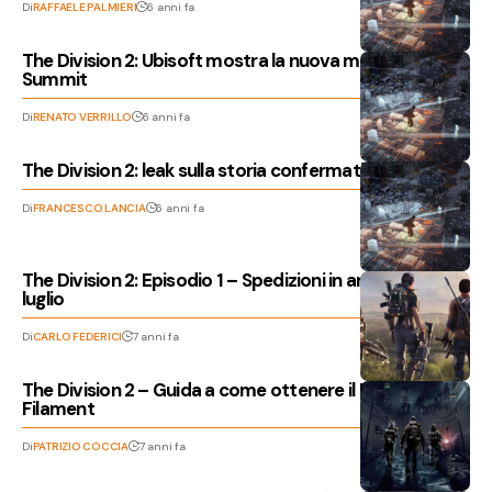
Di
RAFFAELE PALMIERI
6 anni fa
The Division 2: Ubisoft mostra la nuova modalità The
Summit
Di
RENATO VERRILLO
6 anni fa
The Division 2: leak sulla storia confermati da Ubisoft
Di
FRANCESCO LANCIA
6 anni fa
The Division 2: Episodio 1 – Spedizioni in arrivo il 23
luglio
Di
CARLO FEDERICI
7 anni fa
The Division 2 – Guida a come ottenere il Printer
Filament
Di
PATRIZIO COCCIA
7 anni fa