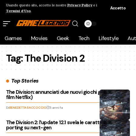
Usando questo sito, accetto le nostre
Privacy Policy
e i
Accetto
Termini d'Uso
.
Games
Movies
Geek
Tech
Lifestyle
Au
Tag:
The Division 2
Top Stories
The Division: annunciati due nuovi giochi gratis (e un
film Netflix)
Di
BENEDETTA SACCOCCIO
5 anni fa
The Division 2: l’update 12.1 svela le caratteristiche del
porting su next-gen