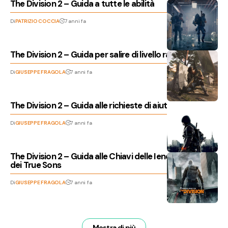
The Division 2 – Guida a tutte le abilità
Di
PATRIZIO COCCIA
7 anni fa
The Division 2 – Guida per salire di livello rapidamente
Di
GIUSEPPE FRAGOLA
7 anni fa
The Division 2 – Guida alle richieste di aiuto
Di
GIUSEPPE FRAGOLA
7 anni fa
The Division 2 – Guida alle Chiavi delle Iene, dei Reietti e
dei True Sons
Di
GIUSEPPE FRAGOLA
7 anni fa
Mostra di più