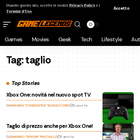
Usando questo sito, accetto le nostre
Privacy Policy
e i
Accetto
Termini d'Uso
.
Games
Movies
Geek
Tech
Lifestyle
Au
Tag:
taglio
Top Stories
Xbox One: novità nel nuovo spot TV
Di
MARIANO "XTHEDEATHX" BONACCORSI
10 anni fa
Taglio di prezzo anche per Xbox One!
Di
DAMIANO "XENOM" PAUCIULLO
11 anni fa