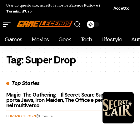
Usando questo sito, accetto le nostre
Privacy Policy
e i
Accetto
Termini d'Uso
.
Games
Movies
Geek
Tech
Lifestyle
Au
Tag:
Super Drop
Top Stories
Magic: The Gathering – Il Secret Scare Superdrop
porta Jaws, Iron Maiden, The Office e persino i Furby
nel multiverso
Di
TIZIANO SBROZZI
11 mesi fa