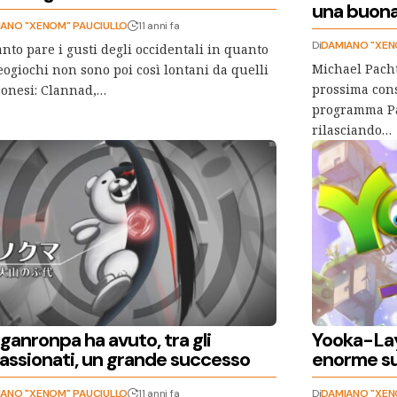
una buona
ANO "XENOM" PAUCIULLO
11 anni fa
Di
DAMIANO "XEN
nto pare i gusti degli occidentali in quanto
Michael Pacht
eogiochi non sono poi così lontani da quelli
prossima cons
onesi: Clannad,…
programma Pac
rilasciando…
ganronpa ha avuto, tra gli
Yooka-Lay
assionati, un grande successo
enorme s
ANO "XENOM" PAUCIULLO
11 anni fa
Di
DAMIANO "XEN