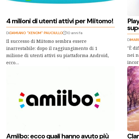
4 milioni di utenti attivi per Miitomo!
Pla
sup
Di
DAMIANO "XENOM" PAUCIULLO
10 anni fa
Di
MAR
Il successo di Miitomo sembra essere
"È di
inarrestabile: dopo il raggiungimento di 1
nei n
milione di utenti attivi su piattaforma Android,
incor
ecco…
Amiibo: ecco quali hanno avuto più
Cla