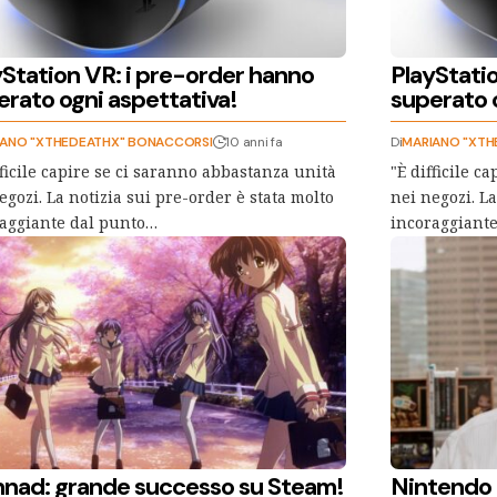
yStation VR: i pre-order hanno
PlayStati
erato ogni aspettativa!
superato 
IANO "XTHEDEATHX" BONACCORSI
10 anni fa
Di
MARIANO "XTH
fficile capire se ci saranno abbastanza unità
"È difficile c
egozi. La notizia sui pre-order è stata molto
nei negozi. La
aggiante dal punto…
incoraggiant
nnad: grande successo su Steam!
Nintendo 