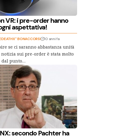
on VR: i pre-order hanno
ogni aspettativa!
EDEATHX" BONACCORSI
10 anni fa
apire se ci saranno abbastanza unità
 notizia sui pre-order è stata molto
e dal punto…
NX: secondo Pachter ha