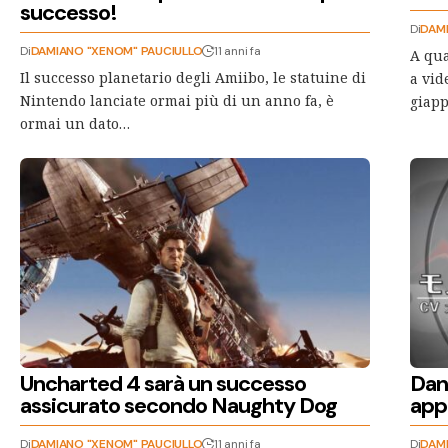
successo!
Di
DAMI
Di
DAMIANO "XENOM" PAUCIULLO
11 anni fa
A qua
Il successo planetario degli Amiibo, le statuine di
a vid
Nintendo lanciate ormai più di un anno fa, è
giapp
ormai un dato…
Uncharted 4 sarà un successo
Dan
assicurato secondo Naughty Dog
app
Di
DAMIANO "XENOM" PAUCIULLO
11 anni fa
Di
DAMI