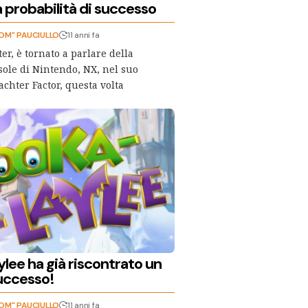
 probabilità di successo
OM" PAUCIULLO
11 anni fa
er, è tornato a parlare della
ole di Nintendo, NX, nel suo
hter Factor, questa volta
lee ha già riscontrato un
uccesso!
OM" PAUCIULLO
11 anni fa