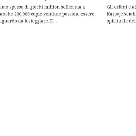
amo spesso di giochi million seller, ma a
Gli orfani e a
 anche 200.000 copie vendute possono essere
Kazooje sembr
aguardo da festeggiare. E'…
spirituale de