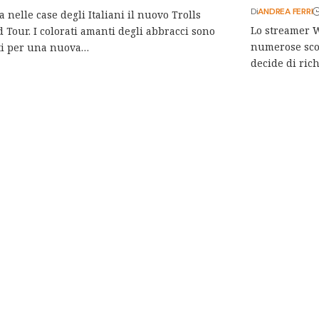
Di
ANDREA FERRI
a nelle case degli Italiani il nuovo Trolls
Lo streamer 
 Tour. I colorati amanti degli abbracci sono
numerose scon
ti per una nuova…
decide di ric