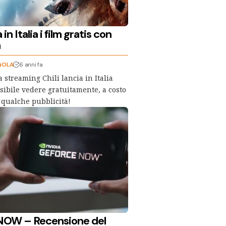
 in Italia i film gratis con
à
GOLA
6 anni fa
 streaming Chili lancia in Italia
ssibile vedere gratuitamente, a costo
 qualche pubblicità!
NOW – Recensione del