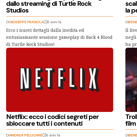
dallo streaming di Turtle Rock
sca
Studios
la p
Di
GIUSEPPE FRAGOLA
6 anni fa
Di
BEN
Ecco i nuovi dettagli dalla inedita ed
Il li
entusiasmante sessione gameplay di Back 4 Blood
negli
di Turtle Rock Studios!
ha pr
Netflix: ecco i codici segreti per
Tro
sbloccare tutti i contenuti
film
Di
ANDREA PELLICANE
6 anni fa
Di
BEN