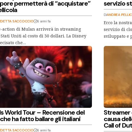
lpore permetterà di “acquistare”
servizio 
ellicola
Di
ANDREA PELLI
EDETTA SACCOCCIO
6 anni fa
Ecco la nostr
ve-action di Mulan arriverà in streaming
servizio di c
 Stati Uniti al costo di 30 dollari. La Disney
sviluppato e 
ecisato che…
lls World Tour – Recensione del
Streamer 
 che ha fatto ballare gli italiani
causa del
Call of D
EDETTA SACCOCCIO
6 anni fa