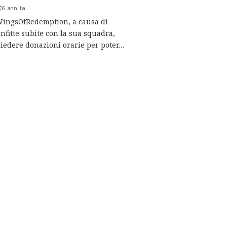
6 anni fa
WingsOfRedemption, a causa di
fitte subite con la sua squadra,
hiedere donazioni orarie per poter…