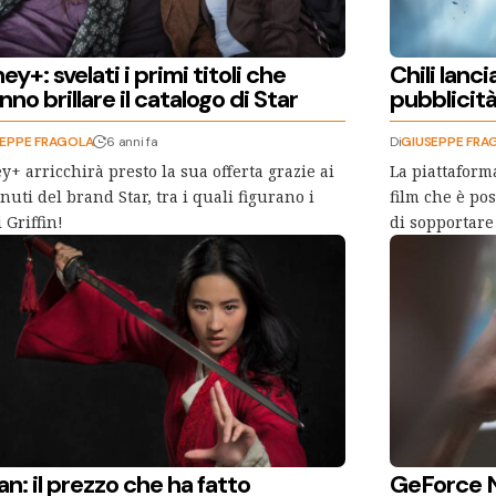
ey+: svelati i primi titoli che
Chili lancia
nno brillare il catalogo di Star
pubblicit
SEPPE FRAGOLA
6 anni fa
Di
GIUSEPPE FRA
y+ arricchirà presto la sua offerta grazie ai
La piattaforma
nuti del brand Star, tra i quali figurano i
film che è po
 Griffin!
di sopportare
n: il prezzo che ha fatto
GeForce 