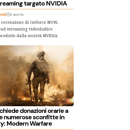
streaming targato NVIDIA
CANE
6 anni fa
a recensione di GeForce NOW,
loud streaming videoludico
prodotto dalla società NVIDIA.
chiede donazioni orarie a
le numerose sconfitte in
uty: Modern Warfare