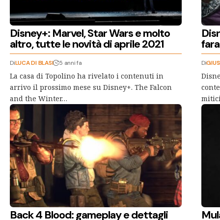
Disney+: Marvel, Star Wars e molto
Disn
altro, tutte le novità di aprile 2021
fara
Di
LUCA DI BLASI
5 anni fa
Di
GIU
La casa di Topolino ha rivelato i contenuti in
Disne
arrivo il prossimo mese su Disney+. The Falcon
conte
and the Winter…
mitici
Back 4 Blood: gameplay e dettagli
Mula