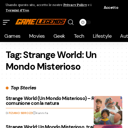
Usando questo sito, accetto le nostre
Privacy Policy
e i
Accetto
Termini d'Uso
.
Games
Movies
Geek
Tech
Lifestyle
Au
Tag:
Strange World: Un
Mondo Misterioso
Top Stories
Strange World (Un Mondo Misterioso) – Recensione, in
comunione con la natura
Di
TIZIANO SBROZZI
4 anni fa
Strange World: Un Mondo Misterioso, trailer e data