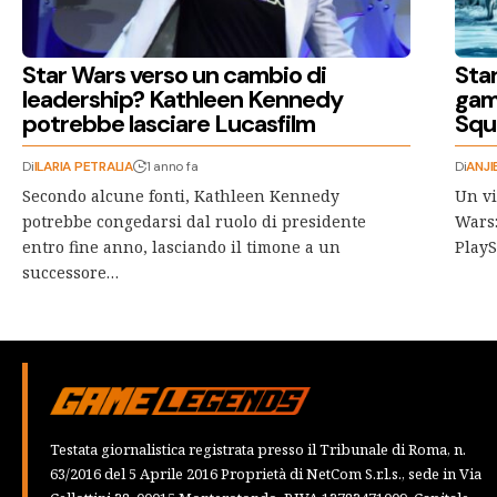
Star Wars verso un cambio di
Star
leadership? Kathleen Kennedy
gam
potrebbe lasciare Lucasfilm
Squ
Di
ILARIA PETRALIA
1 anno fa
Di
ANJI
Secondo alcune fonti, Kathleen Kennedy
Un vi
potrebbe congedarsi dal ruolo di presidente
Wars:
entro fine anno, lasciando il timone a un
PlayS
successore…
Testata giornalistica registrata presso il Tribunale di Roma, n.
63/2016 del 5 Aprile 2016 Proprietà di NetCom S.r.l.s., sede in Via