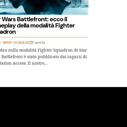
 Wars Battlefront: ecco il
eplay della modalità Fighter
adron
E "AERIS" DI GIULIO
11 anni fa
deo sulla modalità Fighter Squadron di Star
 Battlefront è stato pubblicato dai ragazzi di
tation Access. Il nostro…