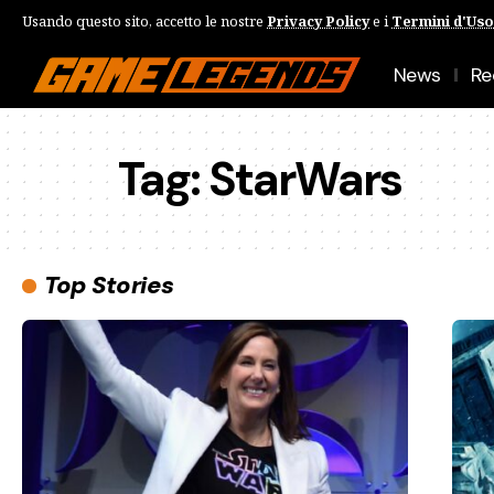
Usando questo sito, accetto le nostre
Privacy Policy
e i
Termini d'Uso
News
Re
Tag:
StarWars
Top Stories